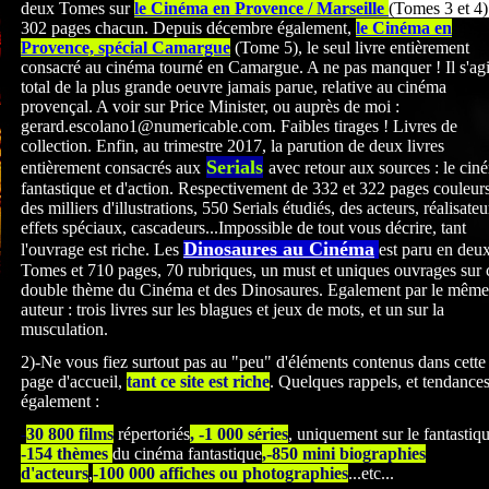
deux Tomes sur
le Cinéma en Provence / Marseille
(Tomes 3 et 4)
302 pages chacun. Depuis décembre également,
le Cinéma en
Provence, spécial Camargue
(Tome 5), le seul livre entièrement
consacré au cinéma tourné en Camargue. A ne pas manquer ! Il s'agi
total de la plus grande oeuvre jamais parue, relative au cinéma
provençal. A voir sur Price Minister, ou auprès de moi :
gerard.escolano1@numericable.com. Faibles tirages ! Livres de
collection. Enfin, au trimestre 2017, la parution de deux livres
Serials
entièrement consacrés
aux
avec retour aux sources : le cin
fantastique et d'action. Respectivement de 332 et 322
pages couleurs
des milliers d'illustrations, 550 Serials étudiés, des acteurs, réalisateu
effets spéciaux, cascadeurs...Impossible de tout vous décrire, tant
Dinosaures au Cinéma
l'ouvrage est riche. Les
est paru en deu
Tomes et 710 pages, 70 rubriques, un must et uniques ouvrages sur 
double thème du Cinéma et des Dinosaures. Egalement par le même
auteur : trois livres sur les blagues et jeux de mots, et un sur la
musculation.
2)-Ne vous fiez surtout pas au "peu" d'éléments contenus dans cette
page d'accueil,
tant ce site est riche
. Quelques rappels, et tendance
également :
-
30 800 films
répertoriés
, -1 000 séries
, uniquement sur le fantastiq
-154 thèmes
du cinéma fantastique
,-850 mini biographies
d'acteurs
,
-100 000 affiches ou photographies
...etc...