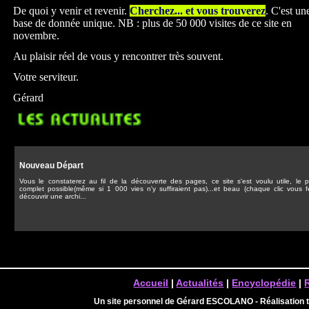
De quoi y venir et revenir.
Cherchez... et vous trouverez
. C'est un
base de donnée unique. NB : plus de 50 000 visites de ce site en
novembre.
Au plaisir réel de vous y rencontrer très souvent.
Votre serviteur.
Gérard
Nouveau Départ
Vous le constaterez au fil de la découverte des pages, ce site s'est voulu utile, le p
complet possible(même si 1 000 vies n'y suffiraient pas)...et beau (chaque clic vous f
découvrir une archi...
Accueil
|
Actualités
|
Encyclopédie
|
Un site personnel de Gérard ESCOLANO - Réalisation