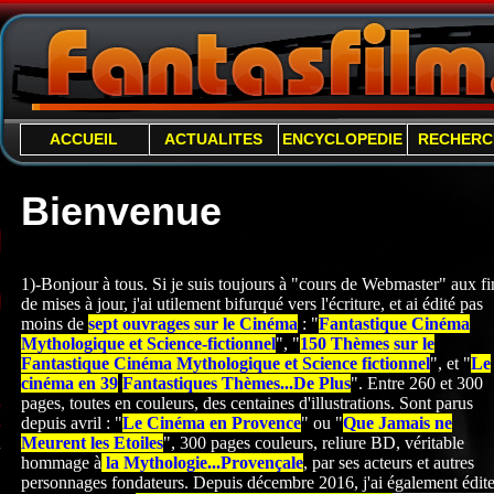
ACCUEIL
ACTUALITES
ENCYCLOPEDIE
RECHERC
Bienvenue
1)-Bonjour à tous. Si je suis toujours à "cours de Webmaster" aux fi
de mises à jour, j'ai utilement bifurqué vers l'écriture, et ai édité pas
moins de
sept ouvrages sur le Cinéma
: "
Fantastique Cinéma
Mythologique et Science-
fictionnel
", "
150 Thèmes sur le
Fantastique Cinéma Mythologique et Science fictionnel
", et "
Le
cinéma en 39
Fantastiques Thèmes...De Plus
". Entre 260 et 300
pages, toutes en couleurs, des centaines d'illustrations. Sont parus
depuis avril : "
Le Cinéma en Provence
" ou "
Que Jamais ne
Meurent les Etoiles
", 300 pages couleurs, reliure BD, véritable
hommage à
la Mythologie...Provençale
, par ses acteurs et autres
personnages fondateurs. Depuis décembre 2016, j'ai également édite