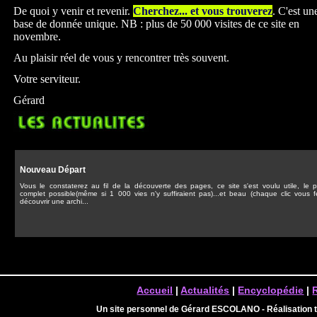
De quoi y venir et revenir.
Cherchez... et vous trouverez
. C'est un
base de donnée unique. NB : plus de 50 000 visites de ce site en
novembre.
Au plaisir réel de vous y rencontrer très souvent.
Votre serviteur.
Gérard
Nouveau Départ
Vous le constaterez au fil de la découverte des pages, ce site s'est voulu utile, le p
complet possible(même si 1 000 vies n'y suffiraient pas)...et beau (chaque clic vous f
découvrir une archi...
Accueil
|
Actualités
|
Encyclopédie
|
Un site personnel de Gérard ESCOLANO - Réalisation