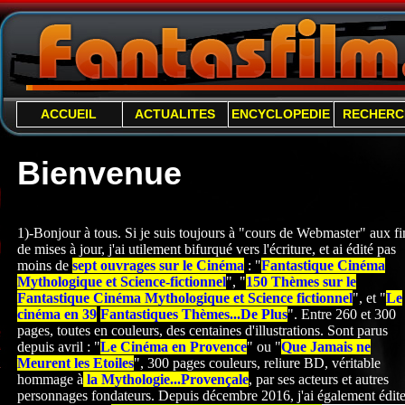
ACCUEIL
ACTUALITES
ENCYCLOPEDIE
RECHERC
Bienvenue
1)-Bonjour à tous. Si je suis toujours à "cours de Webmaster" aux fi
de mises à jour, j'ai utilement bifurqué vers l'écriture, et ai édité pas
moins de
sept ouvrages sur le Cinéma
: "
Fantastique Cinéma
Mythologique et Science-
fictionnel
", "
150 Thèmes sur le
Fantastique Cinéma Mythologique et Science fictionnel
", et "
Le
cinéma en 39
Fantastiques Thèmes...De Plus
". Entre 260 et 300
pages, toutes en couleurs, des centaines d'illustrations. Sont parus
depuis avril : "
Le Cinéma en Provence
" ou "
Que Jamais ne
Meurent les Etoiles
", 300 pages couleurs, reliure BD, véritable
hommage à
la Mythologie...Provençale
, par ses acteurs et autres
personnages fondateurs. Depuis décembre 2016, j'ai également édite