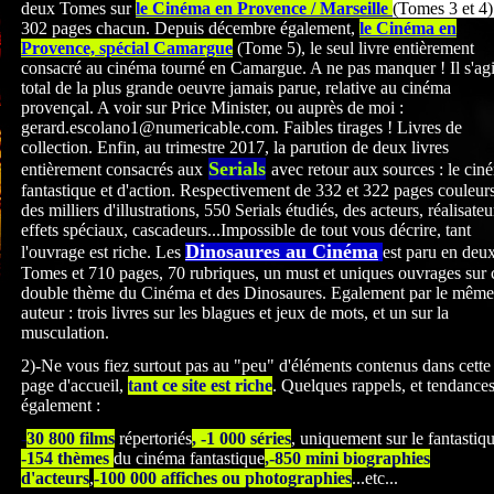
deux Tomes sur
le Cinéma en Provence / Marseille
(Tomes 3 et 4)
302 pages chacun. Depuis décembre également,
le Cinéma en
Provence, spécial Camargue
(Tome 5), le seul livre entièrement
consacré au cinéma tourné en Camargue. A ne pas manquer ! Il s'agi
total de la plus grande oeuvre jamais parue, relative au cinéma
provençal. A voir sur Price Minister, ou auprès de moi :
gerard.escolano1@numericable.com. Faibles tirages ! Livres de
collection. Enfin, au trimestre 2017, la parution de deux livres
Serials
entièrement consacrés
aux
avec retour aux sources : le cin
fantastique et d'action. Respectivement de 332 et 322
pages couleurs
des milliers d'illustrations, 550 Serials étudiés, des acteurs, réalisateu
effets spéciaux, cascadeurs...Impossible de tout vous décrire, tant
Dinosaures au Cinéma
l'ouvrage est riche. Les
est paru en deu
Tomes et 710 pages, 70 rubriques, un must et uniques ouvrages sur 
double thème du Cinéma et des Dinosaures. Egalement par le même
auteur : trois livres sur les blagues et jeux de mots, et un sur la
musculation.
2)-Ne vous fiez surtout pas au "peu" d'éléments contenus dans cette
page d'accueil,
tant ce site est riche
. Quelques rappels, et tendance
également :
-
30 800 films
répertoriés
, -1 000 séries
, uniquement sur le fantastiq
-154 thèmes
du cinéma fantastique
,-850 mini biographies
d'acteurs
,
-100 000 affiches ou photographies
...etc...