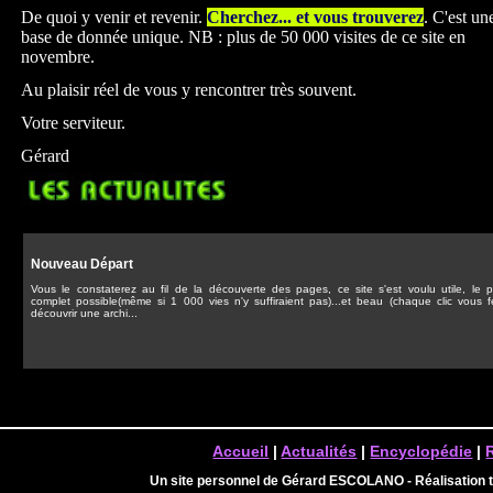
De quoi y venir et revenir.
Cherchez... et vous trouverez
. C'est un
base de donnée unique. NB : plus de 50 000 visites de ce site en
novembre.
Au plaisir réel de vous y rencontrer très souvent.
Votre serviteur.
Gérard
Nouveau Départ
Vous le constaterez au fil de la découverte des pages, ce site s'est voulu utile, le p
complet possible(même si 1 000 vies n'y suffiraient pas)...et beau (chaque clic vous f
découvrir une archi...
Accueil
|
Actualités
|
Encyclopédie
|
Un site personnel de Gérard ESCOLANO - Réalisation