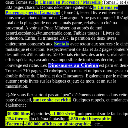
deux Tomes sur
le Cinéma en Provence / Marseille
(Tomes 3 et 4)
302 pages chacun. Depuis décembre également,
le Cinéma en
Provence, spécial Camargue
(Tome 5), le seul livre entièrement
consacré au cinéma tourné en Camargue. A ne pas manquer ! Il s'agi
total de la plus grande oeuvre jamais parue, relative au cinéma
provençal. A voir sur Price Minister, ou auprès de moi :
gerard.escolano1@numericable.com. Faibles tirages ! Livres de
collection. Enfin, au trimestre 2017, la parution de deux livres
Serials
entièrement consacrés
aux
avec retour aux sources : le cin
fantastique et d'action. Respectivement de 332 et 322
pages couleurs
des milliers d'illustrations, 550 Serials étudiés, des acteurs, réalisateu
effets spéciaux, cascadeurs...Impossible de tout vous décrire, tant
Dinosaures au Cinéma
l'ouvrage est riche. Les
est paru en deu
Tomes et 710 pages, 70 rubriques, un must et uniques ouvrages sur 
double thème du Cinéma et des Dinosaures. Egalement par le même
auteur : trois livres sur les blagues et jeux de mots, et un sur la
musculation.
2)-Ne vous fiez surtout pas au "peu" d'éléments contenus dans cette
page d'accueil,
tant ce site est riche
. Quelques rappels, et tendance
également :
-
30 800 films
répertoriés
, -1 000 séries
, uniquement sur le fantastiq
-154 thèmes
du cinéma fantastique
,-850 mini biographies
d'acteurs
,
-100 000 affiches ou photographies
...etc...