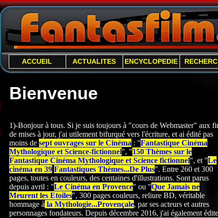
ACCUEIL
ACTUALITES
ENCYCLOPEDIE
RECHERC
Bienvenue
1)-Bonjour à tous. Si je suis toujours à "cours de Webmaster" aux fi
de mises à jour, j'ai utilement bifurqué vers l'écriture, et ai édité pas
moins de
sept ouvrages sur le Cinéma
: "
Fantastique Cinéma
Mythologique et Science-
fictionnel
", "
150 Thèmes sur le
Fantastique Cinéma Mythologique et Science fictionnel
", et "
Le
cinéma en 39
Fantastiques Thèmes...De Plus
". Entre 260 et 300
pages, toutes en couleurs, des centaines d'illustrations. Sont parus
depuis avril : "
Le Cinéma en Provence
" ou "
Que Jamais ne
Meurent les Etoiles
", 300 pages couleurs, reliure BD, véritable
hommage à
la Mythologie...Provençale
, par ses acteurs et autres
personnages fondateurs. Depuis décembre 2016, j'ai également édite