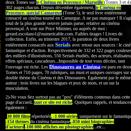
deux Tomes sur
le Cinéma en Provence / Marseille
(Tomes 3 et 4)
302 pages chacun. Depuis décembre également,
le Cinéma en
Provence, spécial Camargue
(Tome 5), le seul livre entièrement
consacré au cinéma tourné en Camargue. A ne pas manquer ! Il s'agi
total de la plus grande oeuvre jamais parue, relative au cinéma
provençal. A voir sur Price Minister, ou auprès de moi :
gerard.escolano1@numericable.com. Faibles tirages ! Livres de
collection. Enfin, au trimestre 2017, la parution de deux livres
Serials
entièrement consacrés
aux
avec retour aux sources : le cin
fantastique et d'action. Respectivement de 332 et 322
pages couleurs
des milliers d'illustrations, 550 Serials étudiés, des acteurs, réalisateu
effets spéciaux, cascadeurs...Impossible de tout vous décrire, tant
Dinosaures au Cinéma
l'ouvrage est riche. Les
est paru en deu
Tomes et 710 pages, 70 rubriques, un must et uniques ouvrages sur 
double thème du Cinéma et des Dinosaures. Egalement par le même
auteur : trois livres sur les blagues et jeux de mots, et un sur la
musculation.
2)-Ne vous fiez surtout pas au "peu" d'éléments contenus dans cette
page d'accueil,
tant ce site est riche
. Quelques rappels, et tendance
également :
-
30 800 films
répertoriés
, -1 000 séries
, uniquement sur le fantastiq
-154 thèmes
du cinéma fantastique
,-850 mini biographies
d'acteurs
,
-100 000 affiches ou photographies
...etc...