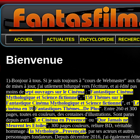
ACCUEIL
ACTUALITES
ENCYCLOPEDIE
RECHERC
Bienvenue
1)-Bonjour à tous. Si je suis toujours à "cours de Webmaster" aux fi
de mises à jour, j'ai utilement bifurqué vers l'écriture, et ai édité pas
moins de
sept ouvrages sur le Cinéma
: "
Fantastique Cinéma
Mythologique et Science-
fictionnel
", "
150 Thèmes sur le
Fantastique Cinéma Mythologique et Science fictionnel
", et "
Le
cinéma en 39
Fantastiques Thèmes...De Plus
". Entre 260 et 300
pages, toutes en couleurs, des centaines d'illustrations. Sont parus
depuis avril : "
Le Cinéma en Provence
" ou "
Que Jamais ne
Meurent les Etoiles
", 300 pages couleurs, reliure BD, véritable
hommage à
la Mythologie...Provençale
, par ses acteurs et autres
personnages fondateurs. Depuis décembre 2016, j'ai également édite