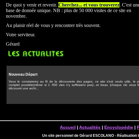
De quoi y venir et revenir.
Cherchez... et vous trouverez
. C'est un
base de donnée unique. NB : plus de 50 000 visites de ce site en
novembre.
Au plaisir réel de vous y rencontrer très souvent.
Votre serviteur.
Gérard
Nouveau Départ
Vous le constaterez au fil de la découverte des pages, ce site s'est voulu utile, le p
complet possible(même si 1 000 vies n'y suffiraient pas)...et beau (chaque clic vous f
découvrir une archi...
Accueil
|
Actualités
|
Encyclopédie
|
Un site personnel de Gérard ESCOLANO - Réalisation