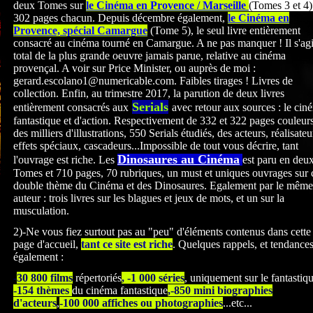
deux Tomes sur
le Cinéma en Provence / Marseille
(Tomes 3 et 4)
302 pages chacun. Depuis décembre également,
le Cinéma en
Provence, spécial Camargue
(Tome 5), le seul livre entièrement
consacré au cinéma tourné en Camargue. A ne pas manquer ! Il s'agi
total de la plus grande oeuvre jamais parue, relative au cinéma
provençal. A voir sur Price Minister, ou auprès de moi :
gerard.escolano1@numericable.com. Faibles tirages ! Livres de
collection. Enfin, au trimestre 2017, la parution de deux livres
Serials
entièrement consacrés
aux
avec retour aux sources : le cin
fantastique et d'action. Respectivement de 332 et 322
pages couleurs
des milliers d'illustrations, 550 Serials étudiés, des acteurs, réalisateu
effets spéciaux, cascadeurs...Impossible de tout vous décrire, tant
Dinosaures au Cinéma
l'ouvrage est riche. Les
est paru en deu
Tomes et 710 pages, 70 rubriques, un must et uniques ouvrages sur 
double thème du Cinéma et des Dinosaures. Egalement par le même
auteur : trois livres sur les blagues et jeux de mots, et un sur la
musculation.
2)-Ne vous fiez surtout pas au "peu" d'éléments contenus dans cette
page d'accueil,
tant ce site est riche
. Quelques rappels, et tendance
également :
-
30 800 films
répertoriés
, -1 000 séries
, uniquement sur le fantastiq
-154 thèmes
du cinéma fantastique
,-850 mini biographies
d'acteurs
,
-100 000 affiches ou photographies
...etc...