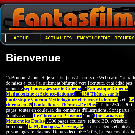
ACCUEIL
ACTUALITES
ENCYCLOPEDIE
RECHERC
Bienvenue
1)-Bonjour à tous. Si je suis toujours à "cours de Webmaster" aux fi
de mises à jour, j'ai utilement bifurqué vers l'écriture, et ai édité pas
moins de
sept ouvrages sur le Cinéma
: "
Fantastique Cinéma
Mythologique et Science-
fictionnel
", "
150 Thèmes sur le
Fantastique Cinéma Mythologique et Science fictionnel
", et "
Le
cinéma en 39
Fantastiques Thèmes...De Plus
". Entre 260 et 300
pages, toutes en couleurs, des centaines d'illustrations. Sont parus
depuis avril : "
Le Cinéma en Provence
" ou "
Que Jamais ne
Meurent les Etoiles
", 300 pages couleurs, reliure BD, véritable
hommage à
la Mythologie...Provençale
, par ses acteurs et autres
personnages fondateurs. Depuis décembre 2016, j'ai également édite