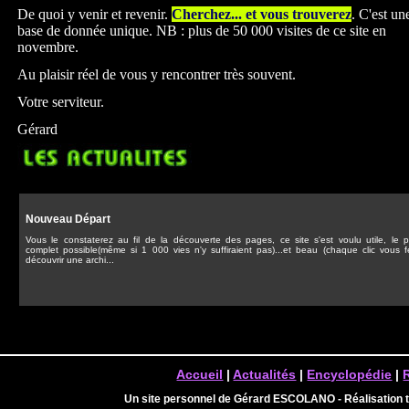
De quoi y venir et revenir.
Cherchez... et vous trouverez
. C'est un
base de donnée unique. NB : plus de 50 000 visites de ce site en
novembre.
Au plaisir réel de vous y rencontrer très souvent.
Votre serviteur.
Gérard
Nouveau Départ
Vous le constaterez au fil de la découverte des pages, ce site s'est voulu utile, le p
complet possible(même si 1 000 vies n'y suffiraient pas)...et beau (chaque clic vous f
découvrir une archi...
Accueil
|
Actualités
|
Encyclopédie
|
Un site personnel de Gérard ESCOLANO - Réalisation