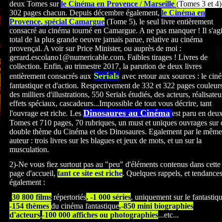
deux Tomes sur
le Cinéma en Provence / Marseille
(Tomes 3 et 4)
302 pages chacun. Depuis décembre également,
le Cinéma en
Provence, spécial Camargue
(Tome 5), le seul livre entièrement
consacré au cinéma tourné en Camargue. A ne pas manquer ! Il s'agi
total de la plus grande oeuvre jamais parue, relative au cinéma
provençal. A voir sur Price Minister, ou auprès de moi :
gerard.escolano1@numericable.com. Faibles tirages ! Livres de
collection. Enfin, au trimestre 2017, la parution de deux livres
Serials
entièrement consacrés
aux
avec retour aux sources : le cin
fantastique et d'action. Respectivement de 332 et 322
pages couleurs
des milliers d'illustrations, 550 Serials étudiés, des acteurs, réalisateu
effets spéciaux, cascadeurs...Impossible de tout vous décrire, tant
Dinosaures au Cinéma
l'ouvrage est riche. Les
est paru en deu
Tomes et 710 pages, 70 rubriques, un must et uniques ouvrages sur 
double thème du Cinéma et des Dinosaures. Egalement par le même
auteur : trois livres sur les blagues et jeux de mots, et un sur la
musculation.
2)-Ne vous fiez surtout pas au "peu" d'éléments contenus dans cette
page d'accueil,
tant ce site est riche
. Quelques rappels, et tendance
également :
-
30 800 films
répertoriés
, -1 000 séries
, uniquement sur le fantastiq
-154 thèmes
du cinéma fantastique
,-850 mini biographies
d'acteurs
,
-100 000 affiches ou photographies
...etc...