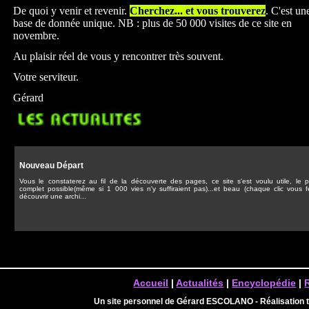
De quoi y venir et revenir.
Cherchez... et vous trouverez
. C'est un
base de donnée unique. NB : plus de 50 000 visites de ce site en
novembre.
Au plaisir réel de vous y rencontrer très souvent.
Votre serviteur.
Gérard
Nouveau Départ
Vous le constaterez au fil de la découverte des pages, ce site s'est voulu utile, le p
complet possible(même si 1 000 vies n'y suffiraient pas)...et beau (chaque clic vous f
découvrir une archi...
Accueil
|
Actualités
|
Encyclopédie
|
Un site personnel de Gérard ESCOLANO - Réalisation