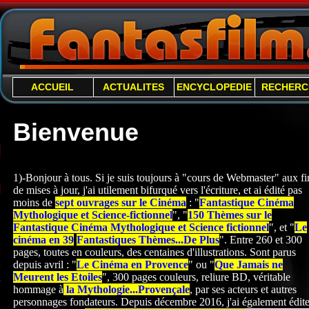
ACCUEIL
ACTUALITES
ENCYCLOPEDIE
RECHERC
Bienvenue
1)-Bonjour à tous. Si je suis toujours à "cours de Webmaster" aux fi
de mises à jour, j'ai utilement bifurqué vers l'écriture, et ai édité pas
moins de
sept ouvrages sur le Cinéma
: "
Fantastique Cinéma
Mythologique et Science-
fictionnel
", "
150 Thèmes sur le
Fantastique Cinéma Mythologique et Science fictionnel
", et "
Le
cinéma en 39
Fantastiques Thèmes...De Plus
". Entre 260 et 300
pages, toutes en couleurs, des centaines d'illustrations. Sont parus
depuis avril : "
Le Cinéma en Provence
" ou "
Que Jamais ne
Meurent les Etoiles
", 300 pages couleurs, reliure BD, véritable
hommage à
la Mythologie...Provençale
, par ses acteurs et autres
personnages fondateurs. Depuis décembre 2016, j'ai également édite