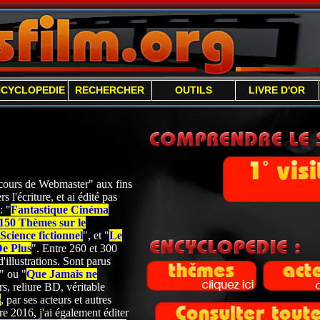
NCYCLOPEDIE
RECHERCHER
OUTILS
LIVRE D'OR
 "cours de Webmaster" aux fins
s l'écriture, et ai édité pas
: "
Fantastique Cinéma
150 Thèmes sur le
cience fictionnel
", et "
Le
De Plus
". Entre 260 et 300
'illustrations. Sont parus
" ou "
Que Jamais ne
s, reliure BD, véritable
e
, par ses acteurs et autres
 2016, j'ai également éditer