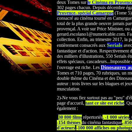
deux Tomes sur
le Cinéma en Provence
302 pages chacun. Depuis décembre ég
Provence, spécial Camargue
(Tome 5),
consacré au cinéma tourné en Camargue. 
total de la plus grande oeuvre jamais par
provençal. A voir sur Price Minister, ou 
gerard.escolano1@numericable.com. Faib
collection. Enfin, au trimestre 2017, la p
Serials
entièrement consacrés
aux
avec
fantastique et d'action. Respectivement 
des milliers d'illustrations, 550 Serials ét
effets spéciaux, cascadeurs...Impossible 
Dinosaures a
l'ouvrage est riche. Les
Tomes et 710 pages, 70 rubriques, un mu
double thème du Cinéma et des Dinosau
auteur : trois livres sur les blagues et jeu
musculation.
2)-Ne vous fiez surtout pas au "peu" d'é
page d'accueil,
tant ce site est riche
. Qu
également :
-
30 800 films
répertoriés
, -1 000 séries
,
-154 thèmes
du cinéma fantastique
,-85
d'acteurs
,
-100 000 affiches ou photog