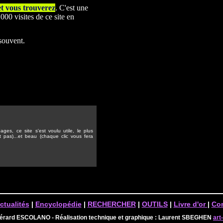
et vous trouverez
. C'est une
00 visites de ce site en
 souvent.
ges, ce site s'est voulu utile, le plus
t pas)...et beau (chaque clic vous fera
ctualités
|
Encyclopédie
|
RECHERCHER
|
OUTILS
|
Livre d'or
|
Con
Gérard ESCOLANO - Réalisation technique et graphique : Laurent SBEGHEN
art