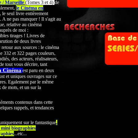
 / Marseille
(Tomes 3 et 4)
de
alement,
le Cinéma en
 le seul livre entièrement
A ne pas manquer ! Il s'agit au
ue, relative au cinéma
auprès de moi :
les tirages ! Livres de
arution de deux livres
 retour aux sources : le cinéma
de 332 et 322
pages couleurs,
udiés, des acteurs, réalisateurs,
de tout vous décrire, tant
u Cinéma
est paru en deux
st et uniques ouvrages sur ce
res. Egalement par le même
x de mots, et un sur la
léments contenus dans cette
elques rappels, et tendances
 uniquement sur le fantastique
,
0 mini biographies
raphies
...etc...