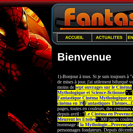
ACCUEIL
ACTUALITES
E
Bienvenue
1)-Bonjour à tous. Si je suis toujours à
de mises à jour, j'ai utilement bifurqué ver
moins de
sept ouvrages sur le Cinéma
Mythologique et Science-
fictionnel
", "
Fantastique Cinéma Mythologique et S
cinéma en 39
Fantastiques Thèmes...
pages, toutes en couleurs, des centaines d
depuis avril : "
Le Cinéma en Provence
Meurent les Etoiles
", 300 pages couleur
hommage à
la Mythologie...Provençal
personnages fondateurs. Depuis décembre