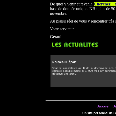
De quoi y venir et revenir.
Cherchez... 
base de donnée unique. NB : plus de 50 0
novembre.
Au plaisir réel de vous y rencontrer très
Votre serviteur.
Gérard
Nouveau Départ
Vous le constaterez au fil de la découverte des pa
complet possible(même si 1 000 vies n'y suffiraien
découvrir une archi...
Accueil
|
A
Un site personnel de 