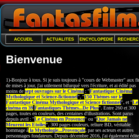
ACCUEIL
ACTUALITES
ENCYCLOPEDIE
RECHERC
Bienvenue
1)-Bonjour à tous. Si je suis toujours à "cours de Webmaster" aux fi
de mises à jour, j'ai utilement bifurqué vers l'écriture, et ai édité pas
moins de
sept ouvrages sur le Cinéma
: "
Fantastique Cinéma
Mythologique et Science-
fictionnel
", "
150 Thèmes sur le
Fantastique Cinéma Mythologique et Science fictionnel
", et "
Le
cinéma en 39
Fantastiques Thèmes...De Plus
". Entre 260 et 300
pages, toutes en couleurs, des centaines d'illustrations. Sont parus
depuis avril : "
Le Cinéma en Provence
" ou "
Que Jamais ne
Meurent les Etoiles
", 300 pages couleurs, reliure BD, véritable
hommage à
la Mythologie...Provençale
, par ses acteurs et autres
personnages fondateurs. Depuis décembre 2016, j'ai également édite