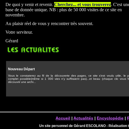
De quoi y venir et revenir.
Cherchez... et vous trouverez
. C'est un
base de donnée unique. NB : plus de 50 000 visites de ce site en
novembre.
Au plaisir réel de vous y rencontrer très souvent.
Votre serviteur.
Gérard
Nouveau Départ
Vous le constaterez au fil de la découverte des pages, ce site s'est voulu utile, le p
complet possible(même si 1 000 vies n'y suffiraient pas)...et beau (chaque clic vous f
découvrir une archi...
Accueil
|
Actualités
|
Encyclopédie
|
Un site personnel de Gérard ESCOLANO - Réalisation