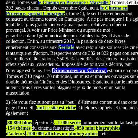
deux Tomes sur
le Cinéma en Provence / Marseille
(Tomes 3 et 4)
302 pages chacun. Depuis décembre également,
le Cinéma en
Provence, spécial Camargue
(Tome 5), le seul livre entièrement
consacré au cinéma tourné en Camargue. A ne pas manquer ! Il s'agi
total de la plus grande oeuvre jamais parue, relative au cinéma
provençal. A voir sur Price Minister, ou auprès de moi :
gerard.escolano1@numericable.com. Faibles tirages ! Livres de
collection. Enfin, au trimestre 2017, la parution de deux livres
Serials
entièrement consacrés
aux
avec retour aux sources : le cin
fantastique et d'action. Respectivement de 332 et 322
pages couleurs
des milliers d'illustrations, 550 Serials étudiés, des acteurs, réalisateu
effets spéciaux, cascadeurs...Impossible de tout vous décrire, tant
Dinosaures au Cinéma
l'ouvrage est riche. Les
est paru en deu
Tomes et 710 pages, 70 rubriques, un must et uniques ouvrages sur 
double thème du Cinéma et des Dinosaures. Egalement par le même
auteur : trois livres sur les blagues et jeux de mots, et un sur la
musculation.
2)-Ne vous fiez surtout pas au "peu" d'éléments contenus dans cette
page d'accueil,
tant ce site est riche
. Quelques rappels, et tendance
également :
-
30 800 films
répertoriés
, -1 000 séries
, uniquement sur le fantastiq
-154 thèmes
du cinéma fantastique
,-850 mini biographies
d'acteurs
,
-100 000 affiches ou photographies
...etc...