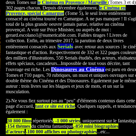
deux Tomes sur
le Cinéma en Provence / Marseille
(Tomes 3 et 4)
302 pages chacun. Depuis décembre également,
le Cinéma en
Provence, spécial Camargue
(Tome 5), le seul livre entièrement
consacré au cinéma tourné en Camargue. A ne pas manquer ! Il s'agi
total de la plus grande oeuvre jamais parue, relative au cinéma
provençal. A voir sur Price Minister, ou auprès de moi :
gerard.escolano1@numericable.com. Faibles tirages ! Livres de
collection. Enfin, au trimestre 2017, la parution de deux livres
Serials
entièrement consacrés
aux
avec retour aux sources : le cin
fantastique et d'action. Respectivement de 332 et 322
pages couleurs
des milliers d'illustrations, 550 Serials étudiés, des acteurs, réalisateu
effets spéciaux, cascadeurs...Impossible de tout vous décrire, tant
Dinosaures au Cinéma
l'ouvrage est riche. Les
est paru en deu
Tomes et 710 pages, 70 rubriques, un must et uniques ouvrages sur 
double thème du Cinéma et des Dinosaures. Egalement par le même
auteur : trois livres sur les blagues et jeux de mots, et un sur la
musculation.
2)-Ne vous fiez surtout pas au "peu" d'éléments contenus dans cette
page d'accueil,
tant ce site est riche
. Quelques rappels, et tendance
également :
-
30 800 films
répertoriés
, -1 000 séries
, uniquement sur le fantastiq
-154 thèmes
du cinéma fantastique
,-850 mini biographies
d'acteurs
,
-100 000 affiches ou photographies
...etc...