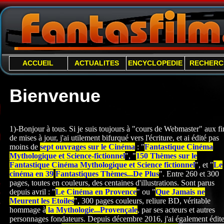
ACCUEIL
ACTUALITES
ENCYCLOPEDIE
RECHERC
Bienvenue
1)-Bonjour à tous. Si je suis toujours à "cours de Webmaster" aux fi
de mises à jour, j'ai utilement bifurqué vers l'écriture, et ai édité pas
moins de
sept ouvrages sur le Cinéma
: "
Fantastique Cinéma
Mythologique et Science-
fictionnel
", "
150 Thèmes sur le
Fantastique Cinéma Mythologique et Science fictionnel
", et "
Le
cinéma en 39
Fantastiques Thèmes...De Plus
". Entre 260 et 300
pages, toutes en couleurs, des centaines d'illustrations. Sont parus
depuis avril : "
Le Cinéma en Provence
" ou "
Que Jamais ne
Meurent les Etoiles
", 300 pages couleurs, reliure BD, véritable
hommage à
la Mythologie...Provençale
, par ses acteurs et autres
personnages fondateurs. Depuis décembre 2016, j'ai également édite