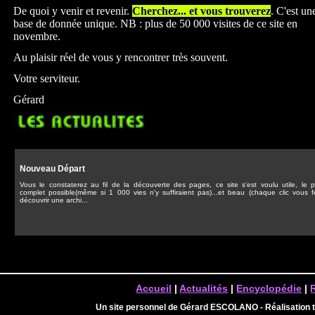
De quoi y venir et revenir.
Cherchez... et vous trouverez
. C'est un
base de donnée unique. NB : plus de 50 000 visites de ce site en
novembre.
Au plaisir réel de vous y rencontrer très souvent.
Votre serviteur.
Gérard
Nouveau Départ
Vous le constaterez au fil de la découverte des pages, ce site s'est voulu utile, le p
complet possible(même si 1 000 vies n'y suffiraient pas)...et beau (chaque clic vous f
découvrir une archi...
Accueil
|
Actualités
|
Encyclopédie
|
Un site personnel de Gérard ESCOLANO - Réalisation