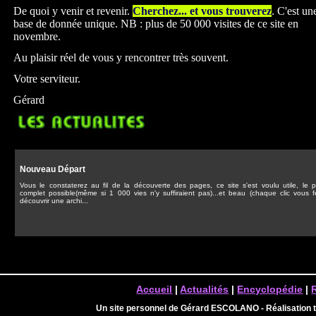
De quoi y venir et revenir.
Cherchez... et vous trouverez
. C'est un
base de donnée unique. NB : plus de 50 000 visites de ce site en
novembre.
Au plaisir réel de vous y rencontrer très souvent.
Votre serviteur.
Gérard
Nouveau Départ
Vous le constaterez au fil de la découverte des pages, ce site s'est voulu utile, le p
complet possible(même si 1 000 vies n'y suffiraient pas)...et beau (chaque clic vous f
découvrir une archi...
Accueil
|
Actualités
|
Encyclopédie
|
Un site personnel de Gérard ESCOLANO - Réalisation