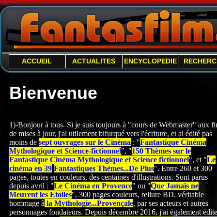
ACCUEIL
ACTUALITES
ENCYCLOPEDIE
RECHERC
Bienvenue
1)-Bonjour à tous. Si je suis toujours à "cours de Webmaster" aux fi
de mises à jour, j'ai utilement bifurqué vers l'écriture, et ai édité pas
moins de
sept ouvrages sur le Cinéma
: "
Fantastique Cinéma
Mythologique et Science-
fictionnel
", "
150 Thèmes sur le
Fantastique Cinéma Mythologique et Science fictionnel
", et "
Le
cinéma en 39
Fantastiques Thèmes...De Plus
". Entre 260 et 300
pages, toutes en couleurs, des centaines d'illustrations. Sont parus
depuis avril : "
Le Cinéma en Provence
" ou "
Que Jamais ne
Meurent les Etoiles
", 300 pages couleurs, reliure BD, véritable
hommage à
la Mythologie...Provençale
, par ses acteurs et autres
personnages fondateurs. Depuis décembre 2016, j'ai également édite