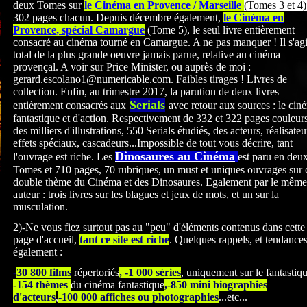
deux Tomes sur
le Cinéma en Provence / Marseille
(Tomes 3 et 4)
302 pages chacun. Depuis décembre également,
le Cinéma en
Provence, spécial Camargue
(Tome 5), le seul livre entièrement
consacré au cinéma tourné en Camargue. A ne pas manquer ! Il s'agi
total de la plus grande oeuvre jamais parue, relative au cinéma
provençal. A voir sur Price Minister, ou auprès de moi :
gerard.escolano1@numericable.com. Faibles tirages ! Livres de
collection. Enfin, au trimestre 2017, la parution de deux livres
Serials
entièrement consacrés
aux
avec retour aux sources : le cin
fantastique et d'action. Respectivement de 332 et 322
pages couleurs
des milliers d'illustrations, 550 Serials étudiés, des acteurs, réalisateu
effets spéciaux, cascadeurs...Impossible de tout vous décrire, tant
Dinosaures au Cinéma
l'ouvrage est riche. Les
est paru en deu
Tomes et 710 pages, 70 rubriques, un must et uniques ouvrages sur 
double thème du Cinéma et des Dinosaures. Egalement par le même
auteur : trois livres sur les blagues et jeux de mots, et un sur la
musculation.
2)-Ne vous fiez surtout pas au "peu" d'éléments contenus dans cette
page d'accueil,
tant ce site est riche
. Quelques rappels, et tendance
également :
-
30 800 films
répertoriés
, -1 000 séries
, uniquement sur le fantastiq
-154 thèmes
du cinéma fantastique
,-850 mini biographies
d'acteurs
,
-100 000 affiches ou photographies
...etc...