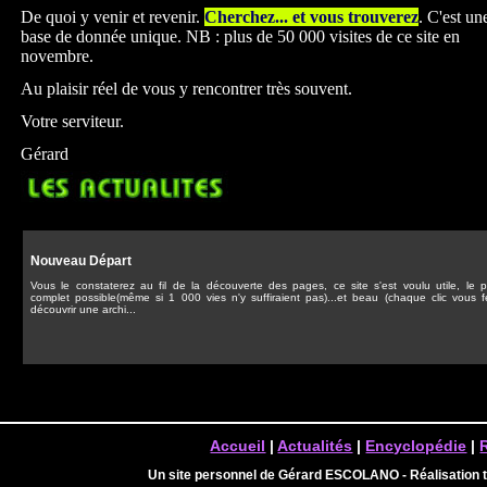
De quoi y venir et revenir.
Cherchez... et vous trouverez
. C'est un
base de donnée unique. NB : plus de 50 000 visites de ce site en
novembre.
Au plaisir réel de vous y rencontrer très souvent.
Votre serviteur.
Gérard
Nouveau Départ
Vous le constaterez au fil de la découverte des pages, ce site s'est voulu utile, le p
complet possible(même si 1 000 vies n'y suffiraient pas)...et beau (chaque clic vous f
découvrir une archi...
Accueil
|
Actualités
|
Encyclopédie
|
Un site personnel de Gérard ESCOLANO - Réalisation