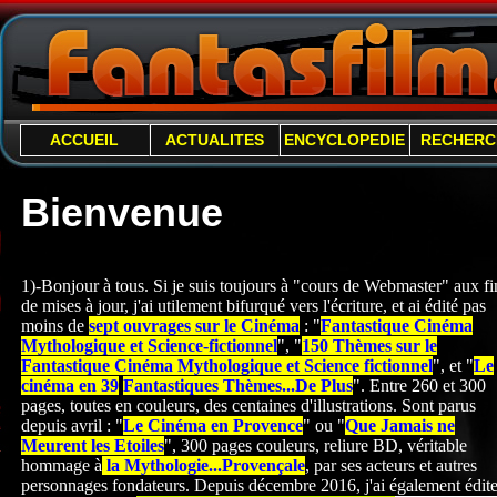
ACCUEIL
ACTUALITES
ENCYCLOPEDIE
RECHERC
Bienvenue
1)-Bonjour à tous. Si je suis toujours à "cours de Webmaster" aux fi
de mises à jour, j'ai utilement bifurqué vers l'écriture, et ai édité pas
moins de
sept ouvrages sur le Cinéma
: "
Fantastique Cinéma
Mythologique et Science-
fictionnel
", "
150 Thèmes sur le
Fantastique Cinéma Mythologique et Science fictionnel
", et "
Le
cinéma en 39
Fantastiques Thèmes...De Plus
". Entre 260 et 300
pages, toutes en couleurs, des centaines d'illustrations. Sont parus
depuis avril : "
Le Cinéma en Provence
" ou "
Que Jamais ne
Meurent les Etoiles
", 300 pages couleurs, reliure BD, véritable
hommage à
la Mythologie...Provençale
, par ses acteurs et autres
personnages fondateurs. Depuis décembre 2016, j'ai également édite