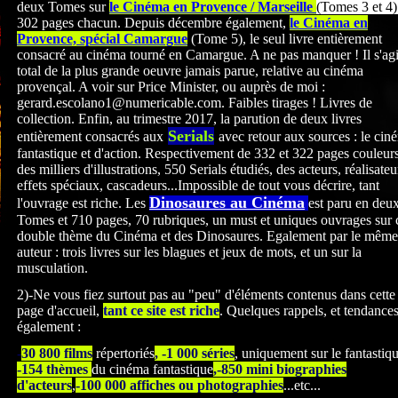
deux Tomes sur
le Cinéma en Provence / Marseille
(Tomes 3 et 4)
302 pages chacun. Depuis décembre également,
le Cinéma en
Provence, spécial Camargue
(Tome 5), le seul livre entièrement
consacré au cinéma tourné en Camargue. A ne pas manquer ! Il s'agi
total de la plus grande oeuvre jamais parue, relative au cinéma
provençal. A voir sur Price Minister, ou auprès de moi :
gerard.escolano1@numericable.com. Faibles tirages ! Livres de
collection. Enfin, au trimestre 2017, la parution de deux livres
Serials
entièrement consacrés
aux
avec retour aux sources : le cin
fantastique et d'action. Respectivement de 332 et 322
pages couleurs
des milliers d'illustrations, 550 Serials étudiés, des acteurs, réalisateu
effets spéciaux, cascadeurs...Impossible de tout vous décrire, tant
Dinosaures au Cinéma
l'ouvrage est riche. Les
est paru en deu
Tomes et 710 pages, 70 rubriques, un must et uniques ouvrages sur 
double thème du Cinéma et des Dinosaures. Egalement par le même
auteur : trois livres sur les blagues et jeux de mots, et un sur la
musculation.
2)-Ne vous fiez surtout pas au "peu" d'éléments contenus dans cette
page d'accueil,
tant ce site est riche
. Quelques rappels, et tendance
également :
-
30 800 films
répertoriés
, -1 000 séries
, uniquement sur le fantastiq
-154 thèmes
du cinéma fantastique
,-850 mini biographies
d'acteurs
,
-100 000 affiches ou photographies
...etc...