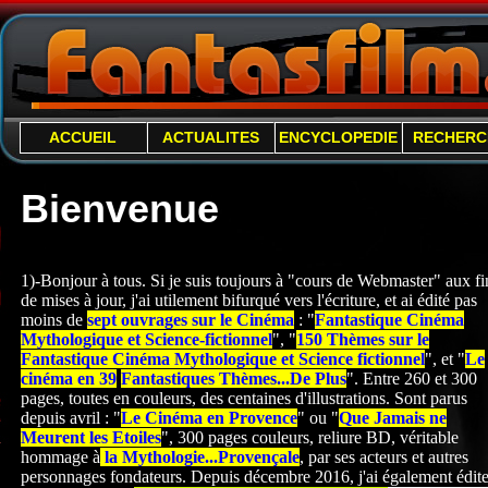
ACCUEIL
ACTUALITES
ENCYCLOPEDIE
RECHERC
Bienvenue
1)-Bonjour à tous. Si je suis toujours à "cours de Webmaster" aux fi
de mises à jour, j'ai utilement bifurqué vers l'écriture, et ai édité pas
moins de
sept ouvrages sur le Cinéma
: "
Fantastique Cinéma
Mythologique et Science-
fictionnel
", "
150 Thèmes sur le
Fantastique Cinéma Mythologique et Science fictionnel
", et "
Le
cinéma en 39
Fantastiques Thèmes...De Plus
". Entre 260 et 300
pages, toutes en couleurs, des centaines d'illustrations. Sont parus
depuis avril : "
Le Cinéma en Provence
" ou "
Que Jamais ne
Meurent les Etoiles
", 300 pages couleurs, reliure BD, véritable
hommage à
la Mythologie...Provençale
, par ses acteurs et autres
personnages fondateurs. Depuis décembre 2016, j'ai également édite