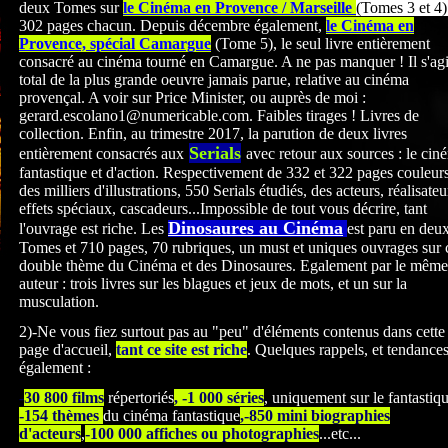
deux Tomes sur
le Cinéma en Provence / Marseille
(Tomes 3 et 4)
302 pages chacun. Depuis décembre également,
le Cinéma en
Provence, spécial Camargue
(Tome 5), le seul livre entièrement
consacré au cinéma tourné en Camargue. A ne pas manquer ! Il s'agi
total de la plus grande oeuvre jamais parue, relative au cinéma
provençal. A voir sur Price Minister, ou auprès de moi :
gerard.escolano1@numericable.com. Faibles tirages ! Livres de
collection. Enfin, au trimestre 2017, la parution de deux livres
Serials
entièrement consacrés
aux
avec retour aux sources : le cin
fantastique et d'action. Respectivement de 332 et 322
pages couleurs
des milliers d'illustrations, 550 Serials étudiés, des acteurs, réalisateu
effets spéciaux, cascadeurs...Impossible de tout vous décrire, tant
Dinosaures au Cinéma
l'ouvrage est riche. Les
est paru en deu
Tomes et 710 pages, 70 rubriques, un must et uniques ouvrages sur 
double thème du Cinéma et des Dinosaures. Egalement par le même
auteur : trois livres sur les blagues et jeux de mots, et un sur la
musculation.
2)-Ne vous fiez surtout pas au "peu" d'éléments contenus dans cette
page d'accueil,
tant ce site est riche
. Quelques rappels, et tendance
également :
-
30 800 films
répertoriés
, -1 000 séries
, uniquement sur le fantastiq
-154 thèmes
du cinéma fantastique
,-850 mini biographies
d'acteurs
,
-100 000 affiches ou photographies
...etc...