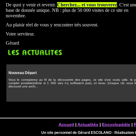
De quoi y venir et revenir.
Cherchez... et vous trouverez
. C'est un
base de donnée unique. NB : plus de 50 000 visites de ce site en
novembre.
Au plaisir réel de vous y rencontrer très souvent.
Votre serviteur.
Gérard
Nouveau Départ
Vous le constaterez au fil de la découverte des pages, ce site s'est voulu utile, le p
complet possible(même si 1 000 vies n'y suffiraient pas)...et beau (chaque clic vous f
découvrir une archi...
Accueil
|
Actualités
|
Encyclopédie
|
Un site personnel de Gérard ESCOLANO - Réalisation