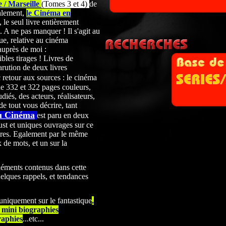
 / Marseille
(Tomes 3 et 4)
de
alement,
le Cinéma en
 le seul livre entièrement
A ne pas manquer ! Il s'agit au
ue, relative au cinéma
auprès de moi :
les tirages ! Livres de
arution de deux livres
 retour aux sources : le cinéma
de 332 et 322
pages couleurs,
udiés, des acteurs, réalisateurs,
de tout vous décrire, tant
u Cinéma
est paru en deux
st et uniques ouvrages sur ce
res. Egalement par le même
x de mots, et un sur la
léments contenus dans cette
elques rappels, et tendances
 uniquement sur le fantastique
,
0 mini biographies
raphies
...etc...