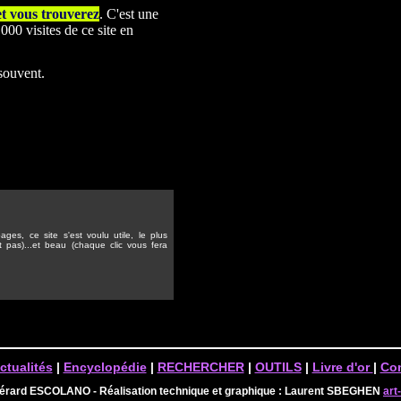
et vous trouverez
. C'est une
00 visites de ce site en
 souvent.
ges, ce site s'est voulu utile, le plus
t pas)...et beau (chaque clic vous fera
ctualités
|
Encyclopédie
|
RECHERCHER
|
OUTILS
|
Livre d'or
|
Con
Gérard ESCOLANO - Réalisation technique et graphique : Laurent SBEGHEN
art