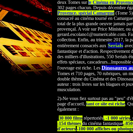
deux Tomes sur
le Cinéma en Provence
302 pages chacun. Depuis décembre ég
Provence, spécial Camargue
(Tome 5),
consacré au cinéma tourné en Camargue. 
total de la plus grande oeuvre jamais par
provençal. A voir sur Price Minister, ou 
gerard.escolano1@numericable.com. Faib
collection. Enfin, au trimestre 2017, la p
Serials
entièrement consacrés
aux
avec
fantastique et d'action. Respectivement 
des milliers d'illustrations, 550 Serials ét
effets spéciaux, cascadeurs...Impossible 
Dinosaures a
l'ouvrage est riche. Les
Tomes et 710 pages, 70 rubriques, un mu
double thème du Cinéma et des Dinosau
auteur : trois livres sur les blagues et jeu
musculation.
2)-Ne vous fiez surtout pas au "peu" d'é
page d'accueil,
tant ce site est riche
. Qu
également :
-
30 800 films
répertoriés
, -1 000 séries
,
-154 thèmes
du cinéma fantastique
,-85
d'acteurs
,
-100 000 affiches ou photog