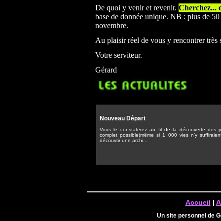
De quoi y venir et revenir.
Cherchez... 
base de donnée unique. NB : plus de 50 0
novembre.
Au plaisir réel de vous y rencontrer très
Votre serviteur.
Gérard
Nouveau Départ
Vous le constaterez au fil de la découverte des pa
complet possible(même si 1 000 vies n'y suffiraien
découvrir une archi...
Accueil
|
A
Un site personnel de 