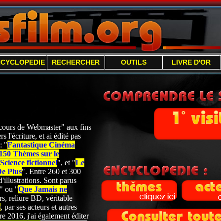
NCYCLOPEDIE
RECHERCHER
OUTILS
LIVRE D'OR
 "cours de Webmaster" aux fins
s l'écriture, et ai édité pas
: "
Fantastique Cinéma
150 Thèmes sur le
cience fictionnel
", et "
Le
De Plus
". Entre 260 et 300
'illustrations. Sont parus
" ou "
Que Jamais ne
s, reliure BD, véritable
e
, par ses acteurs et autres
 2016, j'ai également éditer