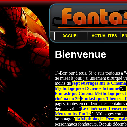
ACCUEIL
ACTUALITES
E
Bienvenue
1)-Bonjour à tous. Si je suis toujours à
de mises à jour, j'ai utilement bifurqué ver
moins de
sept ouvrages sur le Cinéma
Mythologique et Science-
fictionnel
", "
Fantastique Cinéma Mythologique et S
cinéma en 39
Fantastiques Thèmes...
pages, toutes en couleurs, des centaines d
depuis avril : "
Le Cinéma en Provence
Meurent les Etoiles
", 300 pages couleur
hommage à
la Mythologie...Provençal
personnages fondateurs. Depuis décembre